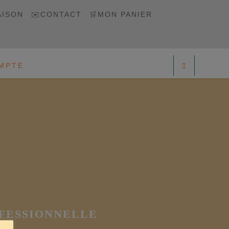
AISON
✉️CONTACT
🛒MON PANIER
MPTE
OFESSIONNELLE