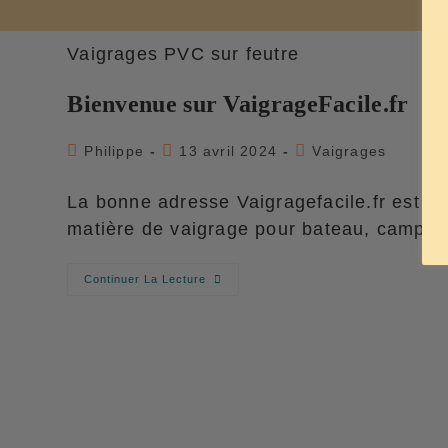
Vaigrages PVC sur feutre
Bienvenue sur VaigrageFacile.fr
Auteur/autrice
Publication
Post
Philippe
13 avril 2024
Vaigrages
de
publiée :
category:
la
La bonne adresse Vaigragefacile.fr est vo
publication :
matière de vaigrage pour bateau, campi
Bienvenue
Continuer La Lecture
Sur
VaigrageFacile.fr