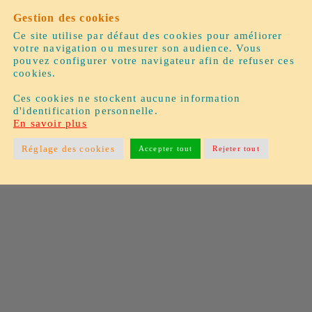
Gestion des cookies
Ce site utilise par défaut des cookies pour améliorer
votre navigation ou mesurer son audience. Vous
pouvez configurer votre navigateur afin de refuser ces
cookies.
Ces cookies ne stockent aucune information
d'identification personnelle.
En savoir plus
tre destination en ligne ultime pour tous vos bes
Réglage des cookies
Accepter tout
Rejeter tout
ng-car ou caravanes ! Que vous soyez un passio