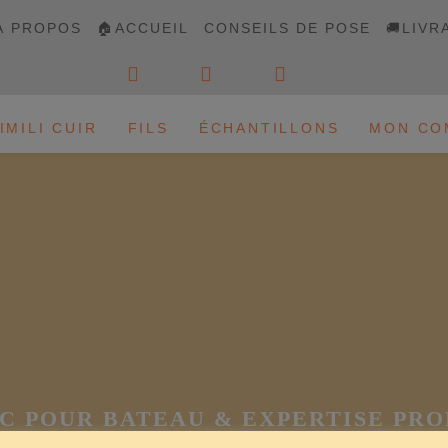
À PROPOS
🏠ACCUEIL
CONSEILS DE POSE
🚚LIVR
IMILI CUIR
FILS
ÉCHANTILLONS
MON CO
C POUR BATEAU & EXPERTISE PR