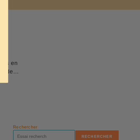
oins en
nné de…
Rechercher
RECHERCHER