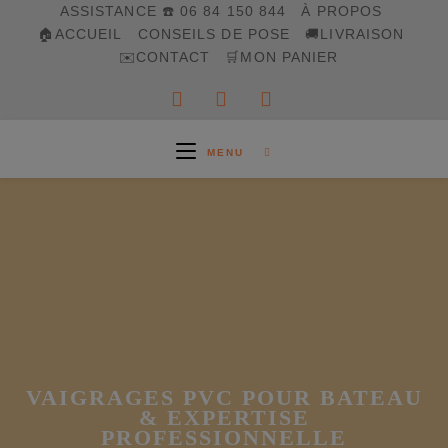
Skip
ASSISTANCE ☎️ 06 84 150 844
À PROPOS
to
🏠ACCUEIL
CONSEILS DE POSE
🚚LIVRAISON
content
✉️CONTACT
🛒MON PANIER
MENU
VAIGRAGES PVC POUR BATEAU
& EXPERTISE
PROFESSIONNELLE