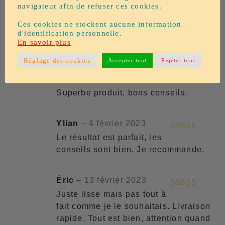
navigateur afin de refuser ces cookies.
les panneaux de plafond), il m’a tout
bien expliqué et j’ai réussi ! N’hésitez
Ces cookies ne stockent aucune information
d'identification personnelle.
pas.
En savoir plus
Réglage des cookies
Accepter tout
Rejeter tout
Danielle
–
11 décembre 2022
Note
5
sur
Superbe produit, bons conseils.
5
Ylian
–
4 février 2023
Le résultat est parfait, les
Note
5
sur
conseils sont bien. Je recommande.
5
Éric
–
13 février 2023
Juste lisse mais pas tout à
Note
5
sur
fait comme je le souhaitais. Livraison
5
rapide. Tout est bien, attention quand