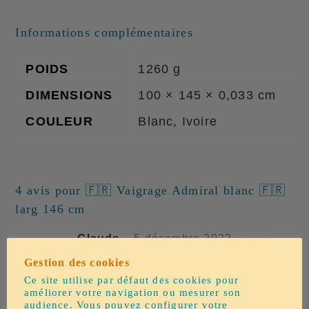
Informations complémentaires
POIDS
1260 g
DIMENSIONS
100 × 145 × 0,033 cm
COULEUR
Blanc, Ivoire
4 avis pour
🇫🇷 Vaigrage Admiral blanc 🇫🇷
larg 146 cm
Claude
–
5 décembre 2022
M. Hafner n’est pas qu’un
Note
5
sur
Gestion des cookies
commerçant qui vend sa marchandise
5
Ce site utilise par défaut des cookies pour
! Je l’ai appelé un dimanche matin (je
améliorer votre navigation ou mesurer son
audience. Vous pouvez configurer votre
n’arrivais pas à poser le vaigrage sur