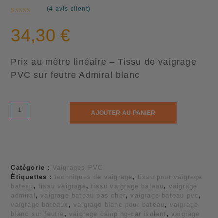
(
4
avis client)
Noté
4
5.00
sur 5 basé
34,30
€
sur
notations
client
Prix au mètre linéaire – Tissu de vaigrage
PVC sur feutre Admiral blanc
quantité
AJOUTER AU PANIER
de
🇫🇷
Vaigrage
Admiral
blanc
🇫🇷
Catégorie :
Vaigrages PVC
Étiquettes :
techniques de vaigrage
,
tissu pour vaigrage
larg
bateau
,
tissu vaigrage
,
tissu vaigrage bateau
,
vaigrage
146
admiral
,
vaigrage bateau pas cher
,
vaigrage bateau pvc
,
cm
vaigrage bateaux
,
vaigrage blanc pour bateau
,
vaigrage
blanc sur feutre
,
vaigrage camping-car isolant
,
vaigrage