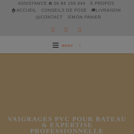
Skip
ASSISTANCE ☎️ 06 84 150 844
À PROPOS
to
🏠ACCUEIL
CONSEILS DE POSE
🚚LIVRAISON
content
✉️CONTACT
🛒MON PANIER
MENU
VAIGRAGES PVC POUR BATEAU
& EXPERTISE
PROFESSIONNELLE