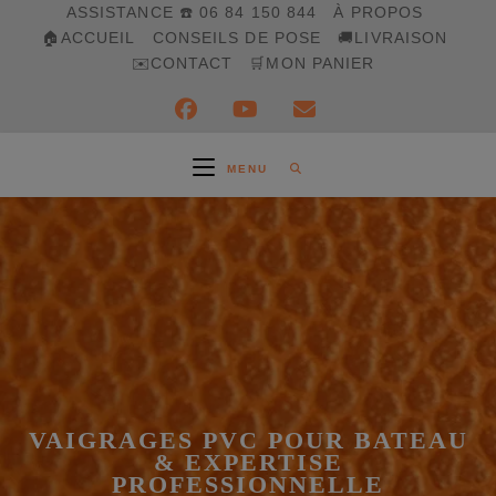
Skip
ASSISTANCE ☎️ 06 84 150 844
À PROPOS
to
🏠ACCUEIL
CONSEILS DE POSE
🚚LIVRAISON
content
✉️CONTACT
🛒MON PANIER
MENU
VAIGRAGES PVC POUR BATEAU
& EXPERTISE
PROFESSIONNELLE