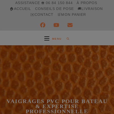
Skip
ASSISTANCE ☎️ 06 84 150 844
À PROPOS
to
🏠ACCUEIL
CONSEILS DE POSE
🚚LIVRAISON
content
✉️CONTACT
🛒MON PANIER
MENU
VAIGRAGES PVC POUR BATEAU
& EXPERTISE
PROFESSIONNELLE