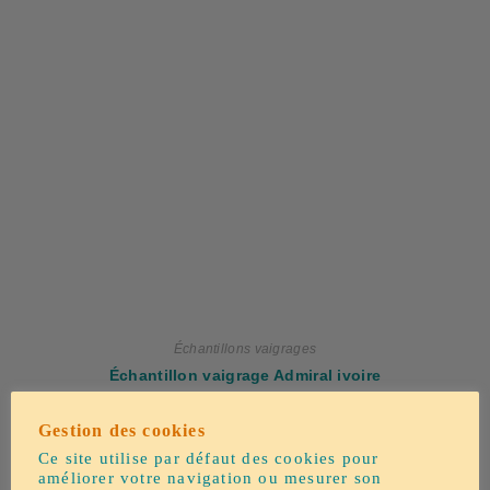
Échantillons vaigrages
Échantillon vaigrage Admiral ivoire
Gestion des cookies
3,50
€
Ce site utilise par défaut des cookies pour
améliorer votre navigation ou mesurer son